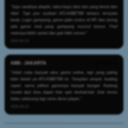
"Jujur awalnya skeptis, takut kaya situs lain yang lemot dan
ribet. Tapi pas nyobain ATLASBET88 terbaru ternyata
beda. Login gampang, game jalan mulus di HP, dan sering
ada game viral yang gampang muncul bonus. Feel
mainnya lebih santai dan gak bikin emosi."
2026-03-19
AI88 - JAKARTA
★★★★★
"Udah coba banyak situs game online, tapi yang paling
bikin betah ya ATLASBET88 ini. Tampilan simpel, loading
cepet, sama pilihan gamenya banyak banget. Kadang
modal tipis bisa dapet free spin berkali-kali. Gak heran
kalau sekarang lagi rame dicari player."
2026-03-23