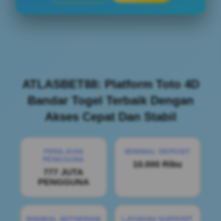
Layer Popup Close
ATLASBET88: Platform Toto 4D
Bandar Togel Terbaik Dengan
Akses Cepat Dan Stabil
PENILAIAN
MINIMAL DEPOSIT
PENGGUNA
10.000 Ribu
777 JUTA
PENGGUNA
MINIMAL WITHDRAW
LAYANAN SUPPORT